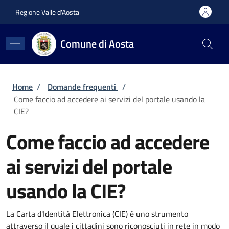
Salta al contenuto principale
Skip to footer content
Regione Valle d'Aosta
Comune di Aosta
Briciole di pane
Home
/
Domande frequenti
/
Come faccio ad accedere ai servizi del portale usando la
CIE?
Come faccio ad accedere
ai servizi del portale
usando la CIE?
La Carta d'Identità Elettronica (CIE) è uno strumento
attraverso il quale i cittadini sono riconosciuti in rete in modo