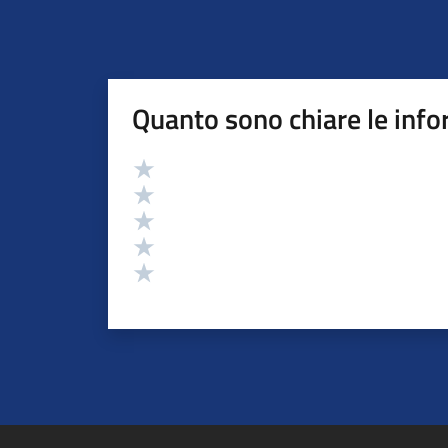
Quanto sono chiare le info
Valutazione
Valuta 5 stelle su 5
Valuta 4 stelle su 5
Valuta 3 stelle su 5
Valuta 2 stelle su 5
Valuta 1 stelle su 5