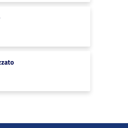
e
zzato