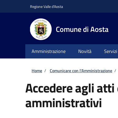
Salta al contenuto principale
Skip to footer content
Regione Valle d'Aosta
Comune di Aosta
Amministrazione
Novità
Servizi
Briciole di pane
Home
/
Comunicare con l'Amministrazione
/
Accedere agli atti
amministrativi